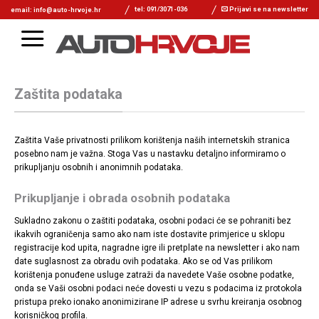
tel: 091/3071-036
Prijavi se na newsletter
email: info@auto-hrvoje.hr
Zaštita podataka
Zaštita Vaše privatnosti prilikom korištenja naših internetskih stranica
posebno nam je važna. Stoga Vas u nastavku detaljno informiramo o
prikupljanju osobnih i anonimnih podataka.
Prikupljanje i obrada osobnih podataka
Sukladno zakonu o zaštiti podataka, osobni podaci će se pohraniti bez
ikakvih ograničenja samo ako nam iste dostavite primjerice u sklopu
registracije kod upita, nagradne igre ili pretplate na newsletter i ako nam
date suglasnost za obradu ovih podataka. Ako se od Vas prilikom
korištenja ponuđene usluge zatraži da navedete Vaše osobne podatke,
onda se Vaši osobni podaci neće dovesti u vezu s podacima iz protokola
pristupa preko ionako anonimizirane IP adrese u svrhu kreiranja osobnog
korisničkog profila.