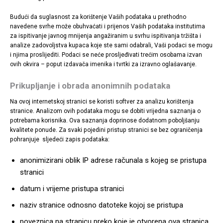
Budući da suglasnost za korištenje Vaših podataka u prethodno
navedene svrhe može obuhvaćati i prijenos Vaših podataka institutima
za ispitivanje javnog mnijenja angažiranim u svrhu ispitivanja tržišta i
analize zadovoljstva kupaca koje ste sami odabrali, Vaši podaci se mogu
i njima proslijediti. Podaci se neće prosljeđivati trećim osobama izvan
ovih okvira – poput izdavača imenika i tvrtki za izravno oglašavanje.
Prikupljanje i obrada anonimnih podataka
Na ovoj internetskoj stranici se koristi softver za analizu korištenja
stranice. Analizom ovih podataka mogu se dobiti vrijedna saznanja o
potrebama korisnika. Ova saznanja doprinose dodatnom poboljšanju
kvalitete ponude. Za svaki pojedini pristup stranici se bez ograničenja
pohranjuje sljedeći zapis podataka:
anonimizirani oblik IP adrese računala s kojeg se pristupa
stranici
datum i vrijeme pristupa stranici
naziv stranice odnosno datoteke kojoj se pristupa
poveznica na stranicu preko koje je otvorena ova stranica