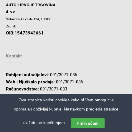
AUTO-HRVOJE TRGOVINA
d.o.o.
Štefanovečka cesta 12A, 10000
Zagreb
OIB:15473943661
Kontakt
Rabljeni autodijelovi:
091/3071-036
Web i Njuškalo prodaja:
091/3071-036
Računovodstvo:
091/3071-033
Ova stranica koristi cookies kako bi Vam omogućila
optimalan doživljaj kupnje. Nastavkom pregleda stranice
Zaštita podataka
Uvjeti poveznica
Pravne odredbe
Sva prava pridržana 2026 ©
Auto Hrvoje Trgovina d.o.o.
slažete se korištenjem.
Prihvaćam