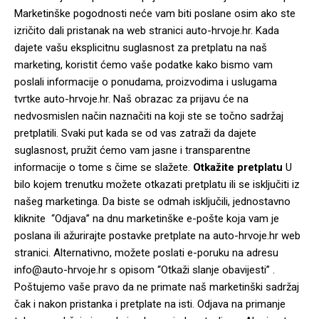
Marketinške pogodnosti neće vam biti poslane osim ako ste
izričito dali pristanak na web stranici auto-hrvoje.hr. Kada
dajete vašu eksplicitnu suglasnost za pretplatu na naš
marketing, koristit ćemo vaše podatke kako bismo vam
poslali informacije o ponudama, proizvodima i uslugama
tvrtke auto-hrvoje.hr. Naš obrazac za prijavu će na
nedvosmislen način naznačiti na koji ste se točno sadržaj
pretplatili. Svaki put kada se od vas zatraži da dajete
suglasnost, pružit ćemo vam jasne i transparentne
informacije o tome s čime se slažete.
Otkažite pretplatu
U
bilo kojem trenutku možete otkazati pretplatu ili se isključiti iz
našeg marketinga. Da biste se odmah isključili, jednostavno
kliknite “Odjava” na dnu marketinške e-pošte koja vam je
poslana ili ažurirajte postavke pretplate na auto-hrvoje.hr web
stranici. Alternativno, možete poslati e-poruku na adresu
info@auto-hrvoje.hr s opisom “Otkaži slanje obavijesti” .
Poštujemo vaše pravo da ne primate naš marketinški sadržaj
čak i nakon pristanka i pretplate na isti. Odjava na primanje