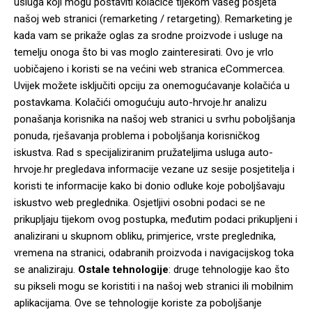
usluga koji mogu postaviti kolačiće tijekom vašeg posjeta
našoj web stranici (remarketing / retargeting). Remarketing je
kada vam se prikaže oglas za srodne proizvode i usluge na
temelju onoga što bi vas moglo zainteresirati. Ovo je vrlo
uobičajeno i koristi se na većini web stranica eCommercea.
Uvijek možete isključiti opciju za onemogućavanje kolačića u
postavkama. Kolačići omogućuju auto-hrvoje.hr analizu
ponašanja korisnika na našoj web stranici u svrhu poboljšanja
ponuda, rješavanja problema i poboljšanja korisničkog
iskustva. Rad s specijaliziranim pružateljima usluga auto-
hrvoje.hr pregledava informacije vezane uz sesije posjetitelja i
koristi te informacije kako bi donio odluke koje poboljšavaju
iskustvo web preglednika. Osjetljivi osobni podaci se ne
prikupljaju tijekom ovog postupka, međutim podaci prikupljeni i
analizirani u skupnom obliku, primjerice, vrste preglednika,
vremena na stranici, odabranih proizvoda i navigacijskog toka
se analiziraju.
Ostale tehnologije
: druge tehnologije kao što
su pikseli mogu se koristiti i na našoj web stranici ili mobilnim
aplikacijama. Ove se tehnologije koriste za poboljšanje