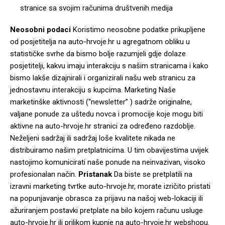
stranice sa svojim računima društvenih medija
Neosobni podaci
Koristimo neosobne podatke prikupljene
od posjetitelja na auto-hrvoje.hr u agregatnom obliku u
statističke svrhe da bismo bolje razumjeli gdje dolaze
posjetitelji, kakvu imaju interakciju s našim stranicama i kako
bismo lakše dizajnirali i organizirali našu web stranicu za
jednostavnu interakciju s kupcima. Marketing Naše
marketinške aktivnosti (“newsletter” ) sadrže originalne,
valjane ponude za uštedu novca i promocije koje mogu biti
aktivne na auto-hrvoje.hr stranici za određeno razdoblje.
Neželjeni sadržaj ili sadržaj loše kvalitete nikada ne
distribuiramo našim pretplatnicima. U tim obavijestima uvijek
nastojimo komunicirati naše ponude na neinvazivan, visoko
profesionalan način.
Pristanak
Da biste se pretplatili na
izravni marketing tvrtke auto-hrvoje.hr, morate izričito pristati
na popunjavanje obrasca za prijavu na našoj web-lokaciji ili
ažuriranjem postavki pretplate na bilo kojem računu usluge
auto-hrvoje.hr ili prilikom kupnje na auto-hrvoje.hr webshopu.