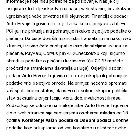
informacije koje nisu potrebne za poslovanje. Naš je cilj
osigurati što bolje iskustvo na našoj web stranici, bez ikakvog
ugrožavanja vaše privatnosti ili sigurnosti. Financijski podaci:
Auto Hrvoje Trgovina d.o.o. je tvrtka koja ispunjava zahtjeve
PCI-ja i ne prikuplja niti pohranjuje nikakve osjetljive podatke o
plaćanju. Da biste dovršili financijsku transakciju na našoj web
stranici, izravno ćete pristupati našim davateljima usluga za
plaćanje, PayPalu, Corvus pay-u, 2Checkout-u koji sigurno
obrađuju podatke o plaćanju karticama (čiji GDPR možete
pročitati na stranicama davatelja usluga). Osjetljivi osobni
podaci: Auto Hrvoje Trgovina d.o.o. ne prikuplja ili pohranjuje
podatke vrlo osjetljive prirode. Na primjer, nećemo spremati
vaš spol , bračni status, članstvo u osobnoj skupini, politički
stav, seksualnu orijentaciju, vjeru, dob, invalidnost ili rasu.
Podaci koji se odnose na maloljetnike: Auto Hrvoje Trgovina
d.o.o. web stranica nije namijenjena osobama mlađim od 18
godina.
Korištenje vaših podataka
Osobni podaci
Osobne
podatke koje prikupljamo od vas koristimo u sljedeće svrhe: