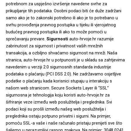
potrebnom za uspješno izvršenje navedene svrhe za
prikupljanje tih podataka. Osobni podaci biti će duže zadržani
samo ako je to zakonski potrebno ili ako je to potrebano u
svrhu provođenja pravnog postupka u tijeku ili vjerojatnog
budućeg pravnog postupka ili ako to može pomoći u
sprečavanju prevare.
Sigurnosti
auto-hrvoje.hr razumije
zabrinutost za sigurnost i privatnost vaših mrežnih
transakcija, a ozbiljno shvaćamo sigurnost na mreži. Naša
stranica, auto-hrvoje.hr u potpunosti je u skladu sa zahtjevima
navedenim u verziji 2.0 sigurnosnih standarda industrije
podataka o plaćanju (PCI DSS 2.0). Ne zadržavamo osjetljive
podatke o plaćanju kada korisnici stupaju u interakciju s
našom web stranicom. Secure Sockets Layer ili “SSL”
sigurnosna je tehnologija koju koristi auto-hrvoje.hr za
šifriranje veze između web poslužitelja i preglednika. Svi
podaci koji su prošli između našeg web poslužitelja i
preglednika ostaju potpuno privatni i sigurni. Na primjer,
pomoću SSL-a vaše i naše računalo pristaju prenijeti sve što
šaljemo u nerazumljivi raspon znakova. Na primjer: 3048 0241