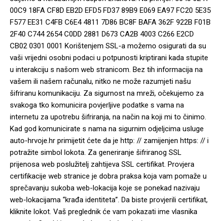
00C9 18FA CF8D EB2D EFD5 FD37 89B9 E069 EA97 FC20 5E35
F577 EE31 C4FB C6E4 4811 7D86 BC8F BAFA 362F 922B F01B
2F40 C744 2654 C0DD 2881 D673 CA2B 4003 C266 E2CD
CB02 0301 0001 Korištenjem SSL-a možemo osigurati da su
vaši vrijedni osobni podaci u potpunosti kriptirani kada stupite
u interakciju s našom web stranicom. Bez tih informacija na
vašem ili našem računalu, nitko ne može razumjeti našu
šifriranu komunikaciju. Za sigurnost na mreži, očekujemo za
svakoga tko komunicira povjerljive podatke s vama na
internetu za upotrebu šifriranja, na način na koji mi to činimo.
Kad god komunicirate s nama na sigurnim odjeljcima usluge
auto-hrvoje.hr primijetit ćete da je http: // zamijenjen https: // i
potražite simbol lokota. Za generiranje šifriranog SSL
prijenosa web poslužitelj zahtijeva SSL certifikat. Provjera
certifikacije web stranice je dobra praksa koja vam pomaže u
sprečavanju sukoba web-lokacija koje se ponekad nazivaju
web-lokacijama “krađa identiteta”. Da biste provjerili certifikat,
kliknite lokot. Vaš preglednik će vam pokazati ime vlasnika