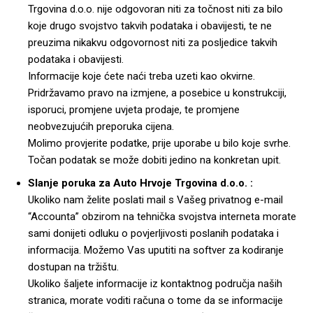
Trgovina d.o.o. nije odgovoran niti za točnost niti za bilo
koje drugo svojstvo takvih podataka i obavijesti, te ne
preuzima nikakvu odgovornost niti za posljedice takvih
podataka i obavijesti.
Informacije koje ćete naći treba uzeti kao okvirne.
Pridržavamo pravo na izmjene, a posebice u konstrukciji,
isporuci, promjene uvjeta prodaje, te promjene
neobvezujućih preporuka cijena.
Molimo provjerite podatke, prije uporabe u bilo koje svrhe.
Točan podatak se može dobiti jedino na konkretan upit.
Slanje poruka za Auto Hrvoje Trgovina d.o.o. :
Ukoliko nam želite poslati mail s Vašeg privatnog e-mail
“Accounta” obzirom na tehnička svojstva interneta morate
sami donijeti odluku o povjerljivosti poslanih podataka i
informacija. Možemo Vas uputiti na softver za kodiranje
dostupan na tržištu.
Ukoliko šaljete informacije iz kontaktnog područja naših
stranica, morate voditi računa o tome da se informacije