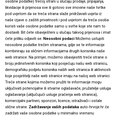
osobne podatke) trećoj strani u slučaju prodaje, pripajanja,
likvidacije ili prijenosa sve ili gotovo sve imovine naše tvrtke
pod uvjetom da se treća strana slaže pridržavati uvjeta iz
naše izjave o zaštiti privatnosti i pod uvjetom da treća osoba
koristi vaše osobne podatke samo u svrhe koje ste nam to
dostavili. Bit ćete obaviješteni u slučaju takvog prijenosa i imat
ćete priliku odjaviti se.
Neosobni podaci
Možemo ustupiti
neosobne podatke trećim stranama, gdje se te informacije
kombiniraju sa sličnim informacijama drugih korisnika naše
web stranice. Na primjer, možemo obavijestiti treće strane o
broju jedinstvenih korisnika koji posjećuju našu web stranicu,
demografsku podjelu korisnika naših web stranica ili aktivnosti
koje posjetitelji naše web stranice imaju na našoj web stranici.
Treće strane kojima možemo pružiti te informacije mogu
uključivati potencijalne ili stvarne oglašavače, pružatelje usluga
oglašavanja (uključujući usluge praćenja web stranica),
komercijalni partneri, sponzori, licence, istraživači i ostale
slične strane.
Zadržavanje vaših podataka
auto-hrvoje.hr će
zadržati vaše osobne podatke u minimalno vremenu