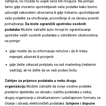
zahtjeve, no možda to uvijek neće biti moguće. Na primjer,
tamo gdje moramo upotrebljavati vaše podatke kako bismo
udovoljili zakonskim obvezama ili gdje trebamo upotrebljavati
vaše podatke za utvrđivanje, provođenje ili za obranu pravnih
potraživanja.
Da biste ograničili upotrebu osobnih
podataka
Možete zatražiti auto-hrvoje.hr ograničavanje
upotrebe vaših osobnih podataka u određenim okolnostima,
na primjer:
gdje mislite da su informacije netočne i da ih treba
mijenjati, ažurirati ili provjeriti
gdje želite otkazati pretplatu na naš marketing (reklamni
sadržaj), ali ne želite da se vaši podaci brišu
Zahtjev za prijenos podataka u neku drugu
organizaciju
Možete zatražiti da svoje osobne podatke
predamo djelatniku za obradu i zaštitu podataka u nekoj
drugoj organizaciji u strukturiranom i uobičajenom formatu za
čitanje i obradu elektroničkih podataka.
Izmjene i dopune