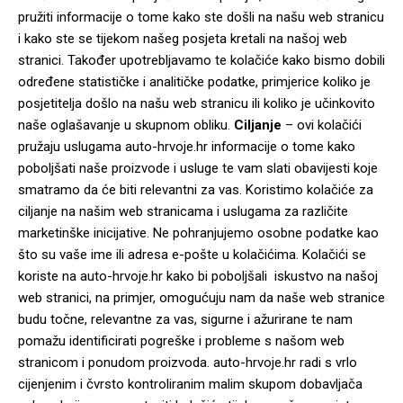
pružiti informacije o tome kako ste došli na našu web stranicu
i kako ste se tijekom našeg posjeta kretali na našoj web
stranici. Također upotrebljavamo te kolačiće kako bismo dobili
određene statističke i analitičke podatke, primjerice koliko je
posjetitelja došlo na našu web stranicu ili koliko je učinkovito
naše oglašavanje u skupnom obliku.
Ciljanje
– ovi kolačići
pružaju uslugama auto-hrvoje.hr informacije o tome kako
poboljšati naše proizvode i usluge te vam slati obavijesti koje
smatramo da će biti relevantni za vas. Koristimo kolačiće za
ciljanje na našim web stranicama i uslugama za različite
marketinške inicijative. Ne pohranjujemo osobne podatke kao
što su vaše ime ili adresa e-pošte u kolačićima. Kolačići se
koriste na auto-hrvoje.hr kako bi poboljšali iskustvo na našoj
web stranici, na primjer, omogućuju nam da naše web stranice
budu točne, relevantne za vas, sigurne i ažurirane te nam
pomažu identificirati pogreške i probleme s našom web
stranicom i ponudom proizvoda. auto-hrvoje.hr radi s vrlo
cijenjenim i čvrsto kontroliranim malim skupom dobavljača