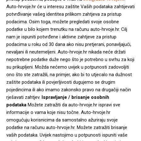
Auto-hrvoje.hr će u interesu zaštite Vaših podataka zahtijevati
potvrđivanje vašeg identitea prilikom zahtjeva za pristup
podacima. Osim toga, možete pregledati svoje osobne
podatke u bilo kojem trenutku na računu auto-hrvoje.hr. Cilj
nam je ispuniti potvrđene i aktivne zahtjeve za pristup
podacima u roku od 30 dana ako nisu pretjerani, ponavljajući,
nevaljani ili neutemeljeni. Auto-hrvoje.hr nikada neće držati
nepotrebne podatke duže nego što je potrebno u svrhu za koji
su prikupljeni. Možda nećemo uvijek u potpunosti zadovoljiti
ono što ste zatražili, na primjer, ako bi to utjecalo na dužnost
zaštite podataka ili povjerljivosti dugujemo se drugim
pojedincima ili ako imamo zakonsko pravo na drugačiji način
rješavati zahtjev.
Ispravljanje / brisanje osobnih
podataka
Možete zatražiti da auto-hrvoje.hr ispravi sve
informacije o vama koje nisu točne. Auto-hrvoje.hr
omogućuju korisnicima da samostalno ažuriraju svoje
podatke na računu auto-hrvoje.hr. Možete zatražiti brisanje
vaših podataka. Uvijek nastojimo u potpunosti ispuniti vaše