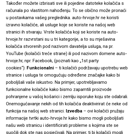
Također možete izbrisati sve ili pojedine datoteke kolačića s
računala po vlastitom nahođenju. To se obično može pronaći
u postavkama vašeg preglednika. auto-hrvoje.hr ne koristi
izravno kolačiće, ali usluge koje se koriste na našoj web
stranici ih stvaraju. Vrste kolačića koji se koriste na auto-
hrvoje.hr razvrstani su u tri kategorije, a to su mješavina
kolačića stvorenih pod nazivom davatelja usluga, na pr.
YouTube (kolačići treće strane) ili pod nazivom domene auto-
hrvoje.hr, npr. Facebook, (poznati kao „1st party
cookies“):
Funkcionalni
– ti kolačići podržavaju upotrebu web
stranice i usluga te omogućuju određene značajke kako bi
poboljšali vaše iskustvo. Na primjer, upotrebljavamo
funkcionalne kolačiće kako bismo zapamtili proizvode
pohranjene u vašoj košarici i zemlju isporuke koju ste odabrali.
Onemogućavanje nekih od tih kolačića deaktivirirat će neke od
funkcija na našoj web stranici.
Izvedba
– ovi kolačići pružaju
informacije tvrtki auto-hrvoje.hr kako bismo mogli poboljšati
našu web stranicu i identificirati probleme s kojima ste se
suočili dok ste nas posjećivali. Na primjer, ti bi kolačići mogli