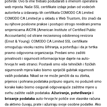
potvrde. Ovo bi ime trebalo podudarati s imenom operatera
web mjesta. Naše SSL certifikate izdaje jedan od vodećeh
autoriteta u izdavanju tih certifikata COMODO CA Limited.
COMODO CA Limited je u skladu s Web Trustom, što znači da
su njihove poslovne prakse i postupci strogo revidirani prema
smjernicama AICPA (American Institute of Certified Public
Accountants) od strane nezavisnog odobrenog revizora
(Ernst & Young). COMODO CA Limited SSL certifikate
omogućuju visoku razinu šifriranja, a potvrđuju i da je tvrtka
pravno odgovorna organizacija. Predani smo zaštiti
privatnosti i sigurnosti informacija koje dajete na auto-
hrvoje.hr web stranci. Postavili smo više tehničkih i fizičkih
sigurnosnih mjera kako bismo spriječili gubitak sigurnosti
vaših podataka. Nikad se ne može jamčiti da su zbirka,
prijenos i pohrana podataka potpuno sigurni, no poduzeli smo
korake kako bismo osigurali odgovarajuće zaštitne mjere u
svrhu zaštite vaših podataka.
Ažuriranje, potvrđivanje i
brisanje podataka
auto-hrvoje.hr potiče sve vlasnike računa
da aktivno čuvaju, prate i ažuriraju svoje osobne podatke. Ako