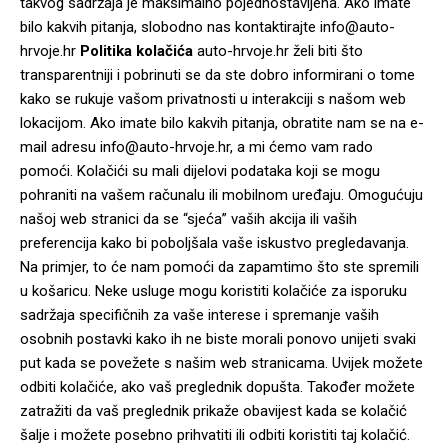
takvog sadržaja je maksimalno pojednostavljena. Ako imate
bilo kakvih pitanja, slobodno nas kontaktirajte info@auto-
hrvoje.hr
Politika kolačića
auto-hrvoje.hr želi biti što
transparentniji i pobrinuti se da ste dobro informirani o tome
kako se rukuje vašom privatnosti u interakciji s našom web
lokacijom. Ako imate bilo kakvih pitanja, obratite nam se na e-
mail adresu info@auto-hrvoje.hr, a mi ćemo vam rado
pomoći. Kolačići su mali dijelovi podataka koji se mogu
pohraniti na vašem računalu ili mobilnom uređaju. Omogućuju
našoj web stranici da se “sjeća” vaših akcija ili vaših
preferencija kako bi poboljšala vaše iskustvo pregledavanja.
Na primjer, to će nam pomoći da zapamtimo što ste spremili
u košaricu. Neke usluge mogu koristiti kolačiće za isporuku
sadržaja specifičnih za vaše interese i spremanje vaših
osobnih postavki kako ih ne biste morali ponovo unijeti svaki
put kada se povežete s našim web stranicama. Uvijek možete
odbiti kolačiće, ako vaš preglednik dopušta. Također možete
zatražiti da vaš preglednik prikaže obavijest kada se kolačić
šalje i možete posebno prihvatiti ili odbiti koristiti taj kolačić.