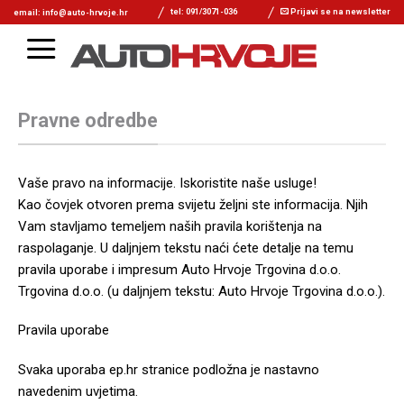
tel: 091/3071-036
Prijavi se na newsletter
email: info@auto-hrvoje.hr
Pravne odredbe
Vaše pravo na informacije. Iskoristite naše usluge!
Kao čovjek otvoren prema svijetu željni ste informacija. Njih
Vam stavljamo temeljem naših pravila korištenja na
raspolaganje. U daljnjem tekstu naći ćete detalje na temu
pravila uporabe i impresum Auto Hrvoje Trgovina d.o.o.
Trgovina d.o.o. (u daljnjem tekstu: Auto Hrvoje Trgovina d.o.o.).
Pravila uporabe
Svaka uporaba ep.hr stranice podložna je nastavno
navedenim uvjetima.