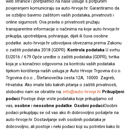
web stranice i pretplatnici na naše usluge s potpunim
povjerenjem komuniciraju sa auto-hrvoje.hr. Garantiramo da
se ozbiljno bavimo zaštitom vaših podataka, privatnosti i
online sigurnosti. Ova pravila o privatnosti pružaju
transparentne informacije o načinima na koje auto-hrvoje.hr
prikuplja, upotrebljava, pohranjuje, dijeli ili čuva osobne
podatke. auto-hrvoje.hr udovoljava obvezama prema Zakonu
o zaštiti podataka 2018 (GDPR).
Kontrola podataka
U svrhu
EU2016 / 679 Opće uredbe o zaštiti podataka (GDPR), tvrtka
koja je u konačnici odgovorna za kontrolu vaših podataka
tijekom korištenja naših usluga je Auto Hrvoje Trgovina d.o.o.
Trgovina d.o.o. , Štefanovečka cesta 12A, 10000 Zagreb,
Hrvatska. Ako imate bilo kakvih pitanja o zaštiti privatnosti,
slobodno nam se obratite na:
info@auto-hrvoje.hr
Prikupljeni
podaci
Postoje dvije vrste podataka koje prikupljamo od
vas,
osobne
i
neosobne podatke
.
Osobni podaci
Osobni
podaci prikupljaju se od vas ako ih dobrovoljno pošaljete na
auto-hrvoje.hr. Dostavljanje svih osobnih podataka je
dobrovoljno, ali postoje i neki podaci koji su potrebni kako bi