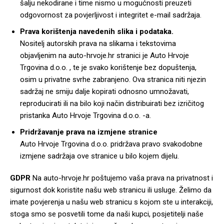
šalju nekodirane i time nismo u mogućnosti preuzeti
odgovornost za povjerljivost i integritet e-mail sadržaja.
Prava korištenja navedenih slika i podataka.
Nositelj autorskih prava na slikama i tekstovima
objavljenim na auto-hrvoje.hr stranici je Auto Hrvoje
Trgovina d.o.o. , te je svako korištenje bez dopuštenja,
osim u privatne svrhe zabranjeno. Ova stranica niti njezin
sadržaj ne smiju dalje kopirati odnosno umnožavati,
reproducirati ili na bilo koji način distribuirati bez izričitog
pristanka Auto Hrvoje Trgovina d.o.o. -a.
Pridržavanje prava na izmjene stranice
Auto Hrvoje Trgovina d.o.o. pridržava pravo svakodobne
izmjene sadržaja ove stranice u bilo kojem dijelu.
GDPR
Na auto-hrvoje.hr poštujemo vaša prava na privatnost i
sigurnost dok koristite našu web stranicu ili usluge. Želimo da
imate povjerenja u našu web stranicu s kojom ste u interakciji,
stoga smo se posvetili tome da naši kupci, posjetitelji naše