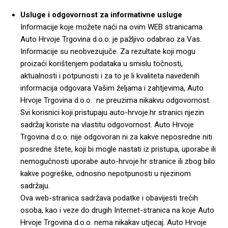
Usluge i odgovornost za informativne usluge
Informacije koje možete naći na ovim WEB stranicama
Auto Hrvoje Trgovina d.o.o. je pažljivo odabrao za Vas.
Informacije su neobvezujuče. Za rezultate koji mogu
proizaći korištenjem podataka u smislu točnosti,
aktualnosti i potpunosti i za to je li kvaliteta navedenih
informacija odgovara Vašim željama i zahtjevima, Auto
Hrvoje Trgovina d.o.o. ne preuzima nikakvu odgovornost.
Svi korisnici koji pristupaju auto-hrvoje.hr stranici njezin
sadržaj koriste na vlastitu odgovornost. Auto Hrvoje
Trgovina d.o.o. nije odgovoran ni za kakve neposredne niti
posredne štete, koji bi mogle nastati iz pristupa, uporabe ili
nemogućnosti uporabe auto-hrvoje.hr stranice ili zbog bilo
kakve pogreške, odnosno nepotpunosti u njezinom
sadržaju.
Ova web-stranica sadržava podatke i obavijesti trećih
osoba, kao i veze do drugih Internet-stranica na koje Auto
Hrvoje Trgovina d.o.o. nema nikakav utjecaj. Auto Hrvoje